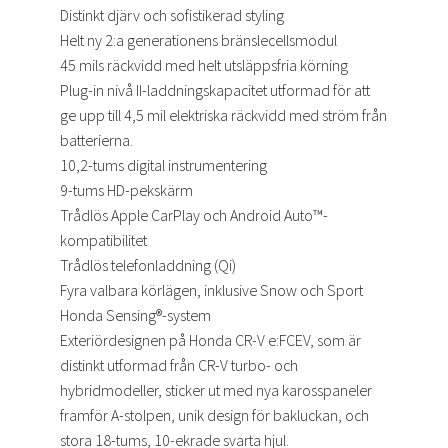
Distinkt djärv och sofistikerad styling
Helt ny 2:a generationens bränslecellsmodul
45 mils räckvidd med helt utsläppsfria körning
Plug-in nivå II-laddningskapacitet utformad för att
ge upp till 4,5 mil elektriska räckvidd med ström från
batterierna.
10,2-tums digital instrumentering
9-tums HD-pekskärm
Trådlös Apple CarPlay och Android Auto™-
kompatibilitet
Trådlös telefonladdning (Qi)
Fyra valbara körlägen, inklusive Snow och Sport
Honda Sensing®-system
Exteriördesignen på Honda CR-V e:FCEV, som är
distinkt utformad från CR-V turbo- och
hybridmodeller, sticker ut med nya karosspaneler
framför A-stolpen, unik design för bakluckan, och
stora 18-tums, 10-ekrade svarta hjul.