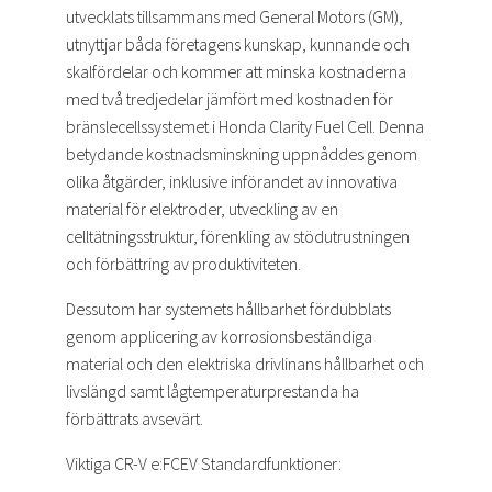
utvecklats tillsammans med General Motors (GM),
utnyttjar båda företagens kunskap, kunnande och
skalfördelar och kommer att minska kostnaderna
med två tredjedelar jämfört med kostnaden för
bränslecellssystemet i Honda Clarity Fuel Cell. Denna
betydande kostnadsminskning uppnåddes genom
olika åtgärder, inklusive införandet av innovativa
material för elektroder, utveckling av en
celltätningsstruktur, förenkling av stödutrustningen
och förbättring av produktiviteten.
Dessutom har systemets hållbarhet fördubblats
genom applicering av korrosionsbeständiga
material och den elektriska drivlinans hållbarhet och
livslängd samt lågtemperaturprestanda ha
förbättrats avsevärt.
Viktiga CR-V e:FCEV Standardfunktioner: