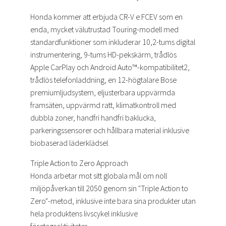
Honda kommer att erbjuda CR-V e:FCEV som en
enda, mycket välutrustad Touring-modell med
standardfunktioner som inkluderar 10,2-tums digital
instrumentering, 9-tums HD-pekskärm, trådlös
Apple CarPlay och Android Auto™-kompatibilitet2,
trådlös telefonladdning, en 12-högtalare Bose
premiumljudsystem, eljusterbara uppvärmda
framsäten, uppvärmd ratt, klimatkontroll med
dubbla zoner, handfri handfri baklucka,
parkeringssensorer och hållbara material inklusive
biobaserad läderklädsel.
Triple Action to Zero Approach
Honda arbetar mot sitt globala mål om noll
miljöpåverkan till 2050 genom sin "Triple Action to
Zero"-metod, inklusive inte bara sina produkter utan
hela produktens livscykel inklusive