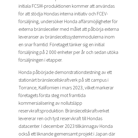
initiala FCSM-produktionen kommer att användas
för att stödja Hondas interna initiativ och FCEV-
försäljning, undersöker Honda affärsmöjligheter för
externa bränsleceller med målet att påbörja externa
leveranser av bränslecellssystemmodulerna inom
en snar framtid. Företaget tänker sig en initial
försäljning på 2 000 enheter per år och sedan utöka
försäljningen i etapper.
Honda påbörjade demonstrationstestning av ett
stationärt bränslecellskraftverk på sitt campus i
Torrance, Kalifornien i mars 2023, vilket markerar
företagets första steg mot framtida
kommersialisering av nollutsläpp
reservkraftsproduktion. Bränslecellskraftverket
levererar ren och tyst reservkraft till Hondas
datacenter. I december 2023 tillkännagav Honda
också ett liknande gemensamt projekt i Japan där