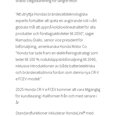
snabb vätgastankning för längre resor.
"Att utnyttja Hondas bränslecellsteknologiska
expertis fortsätter att spela en avgörande roll i vårt
globala mål att uppnå koldioxidneutralitet för alla
produkter och företagsaktiviteter till 2050", säger
Mamadou Diallo, senior vice president för
bilförsäljning, amerikanska Honda Motor Co.
"Honda har lade fram en elektrifieringsstrategi som
leder till 100 % nollutsläppsbilsförsäljning till 2040,
inklusive introduktionen av både batterielektriska
och bränslecellsdrivna fordon som denna nya CR-V
e:FCEV-modell.”
2025 Honda CR-V e:FCEV kommer att vara tillgänglig
för kundleasing i Kalifornien från och med senare i
år.
Standardfunktioner inkluderar HondaLink® med