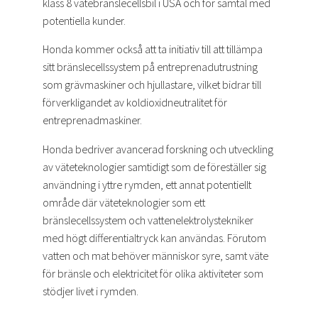
klass 8 vätebränslecellsbil i USA och för samtal med
potentiella kunder.
Honda kommer också att ta initiativ till att tillämpa
sitt bränslecellssystem på entreprenadutrustning
som grävmaskiner och hjullastare, vilket bidrar till
förverkligandet av koldioxidneutralitet för
entreprenadmaskiner.
Honda bedriver avancerad forskning och utveckling
av väteteknologier samtidigt som de föreställer sig
användning i yttre rymden, ett annat potentiellt
område där väteteknologier som ett
bränslecellssystem och vattenelektrolystekniker
med högt differentialtryck kan användas. Förutom
vatten och mat behöver människor syre, samt väte
för bränsle och elektricitet för olika aktiviteter som
stödjer livet i rymden.