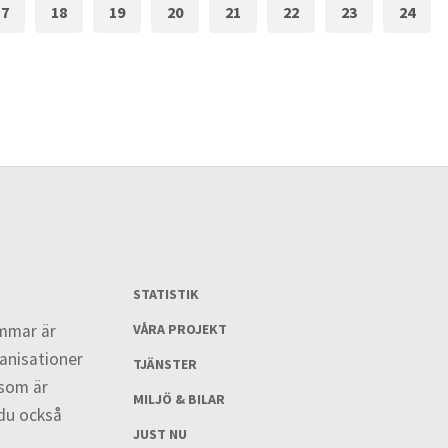
17
18
19
20
21
22
23
24
STATISTIK
mmar är
VÅRA PROJEKT
ganisationer
TJÄNSTER
 som är
MILJÖ & BILAR
du också
JUST NU