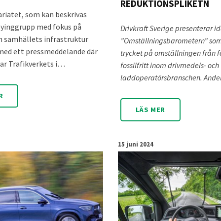
REDUKTIONSPLIKETN
riatet, som kan beskrivas
yinggrupp med fokus på
Drivkraft Sverige presenterar i
h samhällets infrastruktur
”Omställningsbarometern” so
 med ett pressmeddelande där
trycket på omställningen från fos
ar Trafikverkets i…
fossilfritt inom drivmedels- och
laddoperatörsbranschen. And
R
LÄS MER
15 juni 2024