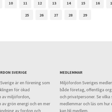
10
11
12
13
14
15
16
25
26
27
28
29
ORDON SVERIGE
MEDLEMMAR
 Sverige är en förening som
Miljöfordon Sveriges medle
klingen för ökad
både företag, offentliga or
n av miljöfordon,
och privatpersoner. Se vilka
n av grön energi och en mer
medlemmar och läs om hur 
vändning av fordon och
kan bli medlem.