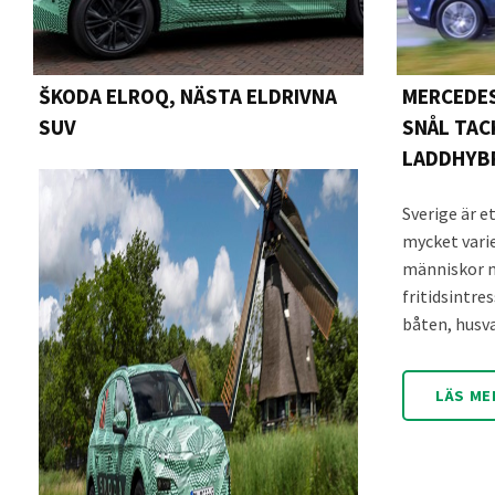
ŠKODA ELROQ, NÄSTA ELDRIVNA
MERCEDES
SUV
SNÅL TAC
LADDHYBR
Sverige är e
mycket vari
människor m
fritidsintr
båten, husv
LÄS ME