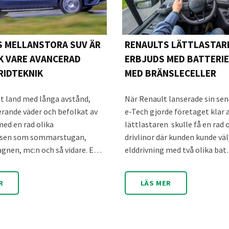
 MELLANSTORA SUV ÄR
RENAULTS LÄTTLASTAR
K VARE AVANCERAD
ERBJUDS MED BATTERIE
IDTEKNIK
MED BRÄNSLECELLER
tt land med långa avstånd,
När Renault lanserade sin se
erande väder och befolkat av
e-Tech gjorde företaget klar 
ed en rad olika
lättlastaren skulle få en rad 
essen som sommarstugan,
drivlinor där kunden kunde vä
agnen, mc:n och så vidare. E…
elddrivning med två olika ba
R
LÄS MER