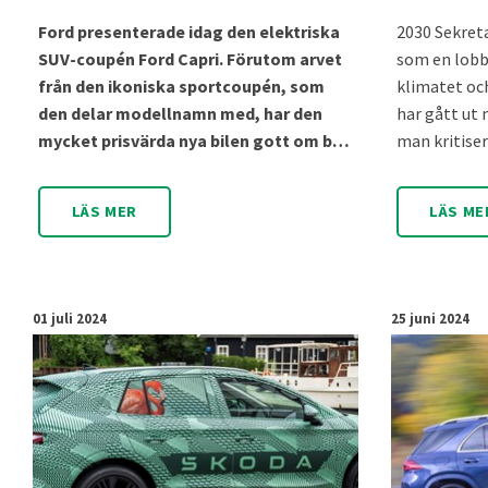
Ford presenterade idag den elektriska
2030 Sekreta
SUV-coupén Ford Capri. Förutom arvet
som en lobb
från den ikoniska sportcoupén, som
klimatet oc
den delar modellnamn med, har den
har gått ut
mycket prisvärda nya bilen gott om b…
man kritiser
LÄS MER
LÄS ME
01 juli 2024
25 juni 2024