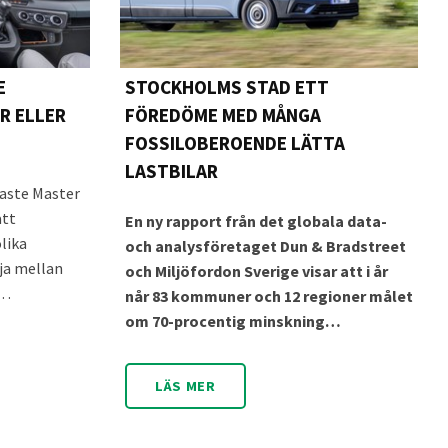
E
STOCKHOLMS STAD ETT
R ELLER
FÖREDÖME MED MÅNGA
FOSSILOBEROENDE LÄTTA
LASTBILAR
naste Master
att
En ny rapport från det globala data-
olika
och analysföretaget Dun & Bradstreet
lja mellan
och Miljöfordon Sverige visar att i år
t…
når 83 kommuner och 12 regioner målet
om 70-procentig minskning…
LÄS MER