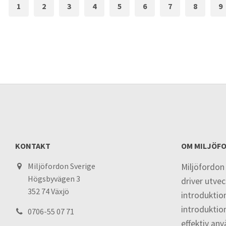
1
2
3
4
5
6
7
8
9
KONTAKT
OM MILJÖF
Miljöfordon Sverige
Miljöfordon
Högsbyvägen 3
driver utvec
352 74 Växjö
introduktio
introduktio
0706-55 07 71
effektiv an