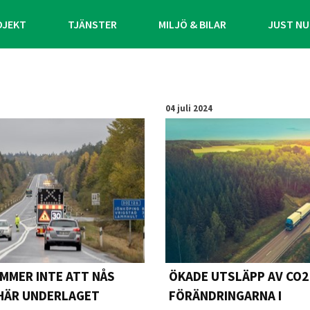
OJEKT
TJÄNSTER
MILJÖ & BILAR
JUST NU
04 juli 2024
MMER INTE ATT NÅS
ÖKADE UTSLÄPP AV CO2
HÄR UNDERLAGET
FÖRÄNDRINGARNA I