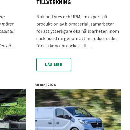
TILLVERKNING
dag
Nokian Tyres och UPM, en expert på
m mäter
produktion av biomaterial, samarbetar
silt till
för att ytterligare öka hållbarheten inom
däckindustrin genom att introducera det
elen hå…
första konceptdäcket till…
LÄS MER
30 maj 2024