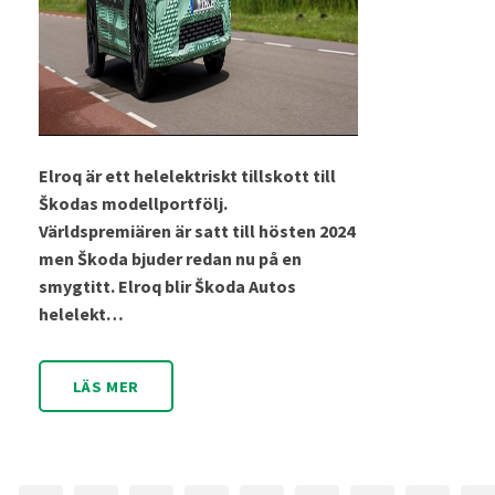
Elroq är ett helelektriskt tillskott till
Škodas modellportfölj.
Världspremiären är satt till hösten 2024
men Škoda bjuder redan nu på en
smygtitt. Elroq blir Škoda Autos
helelekt…
LÄS MER