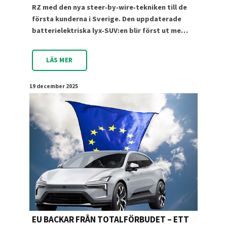
RZ med den nya steer‑by‑wire‑tekniken till de
första kunderna i Sverige. Den uppdaterade
batterielektriska lyx‑SUV:en blir först ut me…
LÄS MER
19 december 2025
EU BACKAR FRÅN TOTALFÖRBUDET – ETT